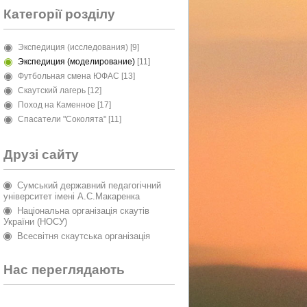
Категорії розділу
Экспедиция (исследования)
[9]
Экспедиция (моделирование)
[11]
Футбольная смена ЮФАС
[13]
Скаутский лагерь
[12]
Поход на Каменное
[17]
Спасатели "Соколята"
[11]
Друзі сайту
Сумський державний педагогічний
університет імені А.С.Макаренка
Національна організація скаутів
України (НОСУ)
Всесвітня скаутська організація
Нас переглядають