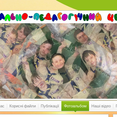
нас
Корисні файли
Публікації
Фотоальбом
Наші відео