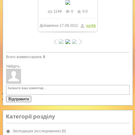
1149
0
0.0
В реальном размере
Добавлено
17.09.2011
yur4ik
768x1024
/ 79.4Kb
Всего комментариев
:
0
Увійдіть:
Відправити
Категорії розділу
Экспедиция (исследования)
[9]