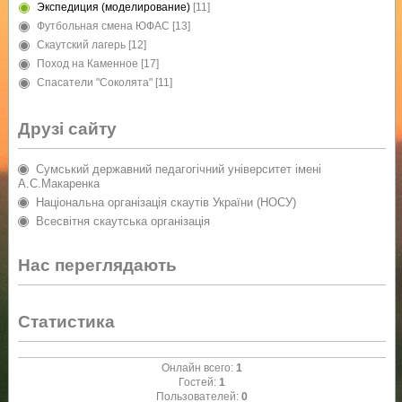
Экспедиция (моделирование)
[11]
Футбольная смена ЮФАС
[13]
Скаутский лагерь
[12]
Поход на Каменное
[17]
Спасатели "Соколята"
[11]
Друзі сайту
Сумський державний педагогічний університет імені
А.С.Макаренка
Національна організація скаутів України (НОСУ)
Всесвітня скаутська організація
Нас переглядають
Статистика
Онлайн всего:
1
Гостей:
1
Пользователей:
0