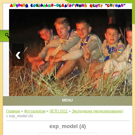
‹
MENU
Главная
»
Фотоальбом
»
ЛЕТО 2011
»
Экспедиция (моделирование)
» exp_model (4)
exp_model (4)