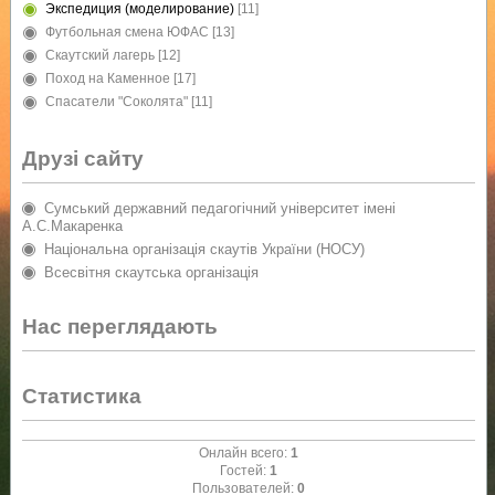
Экспедиция (моделирование)
[11]
Футбольная смена ЮФАС
[13]
Скаутский лагерь
[12]
Поход на Каменное
[17]
Спасатели "Соколята"
[11]
Друзі сайту
Сумський державний педагогічний університет імені
А.С.Макаренка
Національна організація скаутів України (НОСУ)
Всесвітня скаутська організація
Нас переглядають
Статистика
Онлайн всего:
1
Гостей:
1
Пользователей:
0