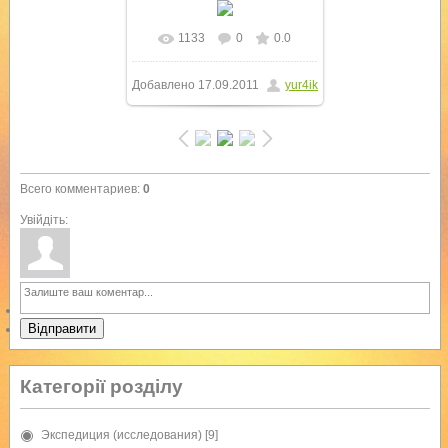
1133
0
0.0
В реальном размере
Добавлено
17.09.2011
yur4ik
1024x768
/ 113.7Kb
Всего комментариев
:
0
Увійдіть:
Відправити
Категорії розділу
Экспедиция (исследования)
[9]