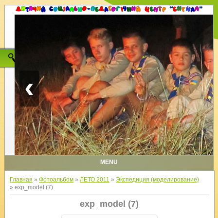
‹
MENU
Главная
»
Фотоальбом
»
ЛЕТО 2011
»
Экспедиция (моделирование)
» exp_model (7)
exp_model (7)