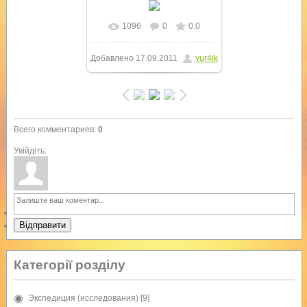
1096
0
0.0
В реальном размере
Добавлено
17.09.2011
yur4ik
768x1024
/ 85.7Kb
Всего комментариев
:
0
Увійдіть:
Відправити
Категорії розділу
Экспедиция (исследования)
[9]