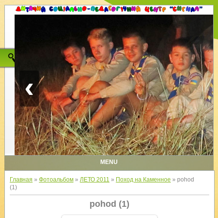
‹
MENU
Главная
»
Фотоальбом
»
ЛЕТО 2011
»
Поход на Каменное
» pohod
(1)
pohod (1)