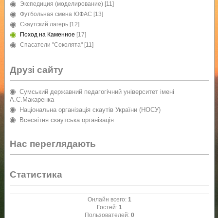
Экспедиция (моделирование)
[11]
Футбольная смена ЮФАС
[13]
Скаутский лагерь
[12]
Поход на Каменное
[17]
Спасатели "Соколята"
[11]
Друзі сайту
Сумський державний педагогічний університет імені
А.С.Макаренка
Національна організація скаутів України (НОСУ)
Всесвітня скаутська організація
Нас переглядають
Статистика
Онлайн всего:
1
Гостей:
1
Пользователей:
0