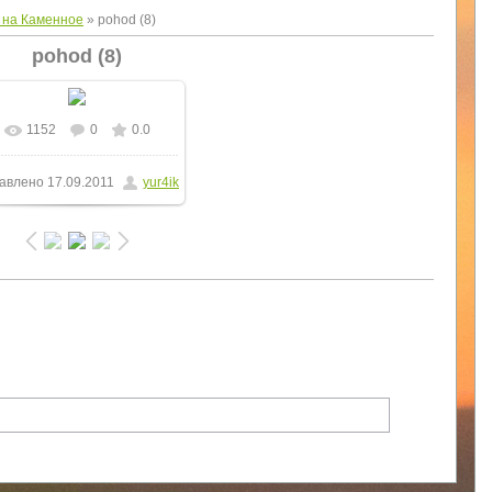
 на Каменное
» pohod (8)
pohod (8)
1152
0
0.0
В реальном размере
авлено
17.09.2011
yur4ik
1024x768
/ 136.2Kb