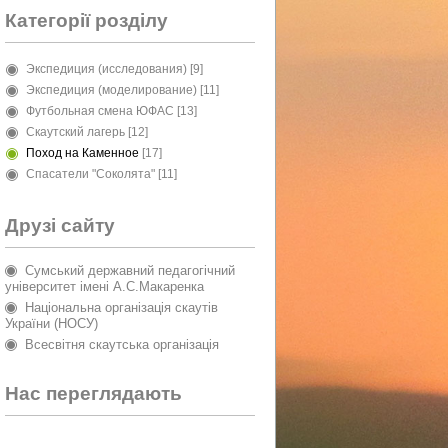
Категорії розділу
Экспедиция (исследования)
[9]
Экспедиция (моделирование)
[11]
Футбольная смена ЮФАС
[13]
Скаутский лагерь
[12]
Поход на Каменное
[17]
Спасатели "Соколята"
[11]
Друзі сайту
Сумський державний педагогічний
університет імені А.С.Макаренка
Національна організація скаутів
України (НОСУ)
Всесвітня скаутська організація
Нас переглядають