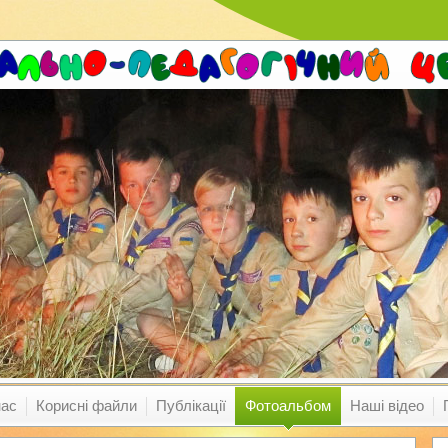
нас
Корисні файли
Публікації
Фотоальбом
Наші відео