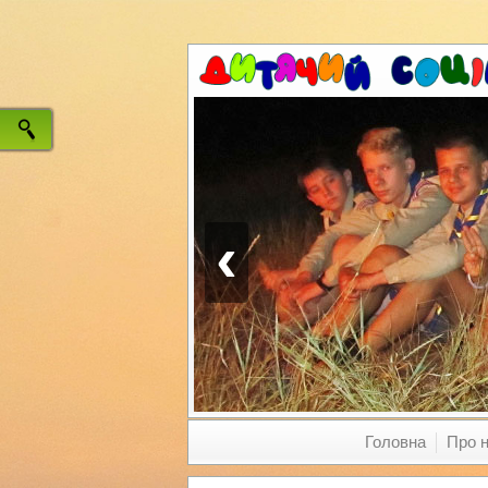
‹
Головна
Про 