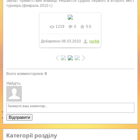
Звучат приветствия команд! Решается судьба первого и второго мест
турнира.(февраль 2010 г.)
1219
0
5.0
В реальном размере
Добавлено
06.03.2010
yur4ik
1600x1199
/ 223.3Kb
Всего комментариев
:
0
Увійдіть:
Відправити
Категорії розділу