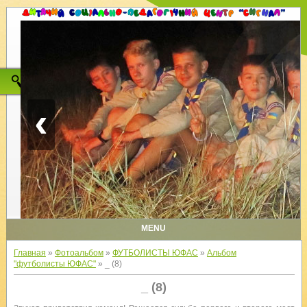
‹
MENU
Главная
»
Фотоальбом
»
ФУТБОЛИСТЫ ЮФАС
»
Альбом
"футболисты ЮФАС"
» _ (8)
_ (8)