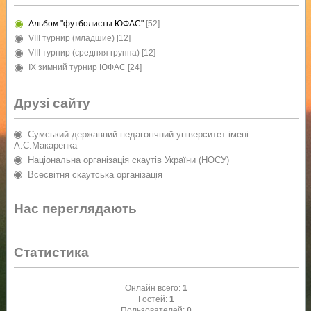
Альбом "футболисты ЮФАС"
[52]
VIII турнир (младшие)
[12]
VIII турнир (средняя группа)
[12]
IX зимний турнир ЮФАС
[24]
Друзі сайту
Сумський державний педагогічний університет імені
А.С.Макаренка
Національна організація скаутів України (НОСУ)
Всесвітня скаутська організація
Нас переглядають
Статистика
Онлайн всего:
1
Гостей:
1
Пользователей:
0