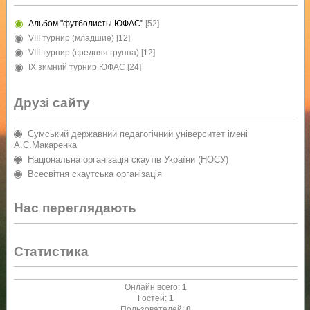
Альбом "футболисты ЮФАС"
[52]
VIII турнир (младшие)
[12]
VIII турнир (средняя группа)
[12]
IX зимний турнир ЮФАС
[24]
Друзі сайту
Сумський державний педагогічний університет імені
А.С.Макаренка
Національна організація скаутів України (НОСУ)
Всесвітня скаутська організація
Нас переглядають
Статистика
Онлайн всего:
1
Гостей:
1
Пользователей:
0