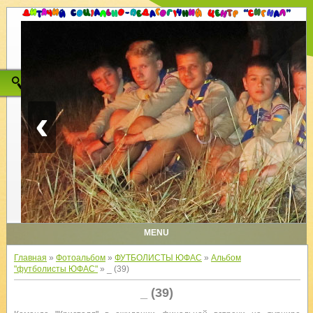
‹
MENU
Главная
»
Фотоальбом
»
ФУТБОЛИСТЫ ЮФАС
»
Альбом
"футболисты ЮФАС"
» _ (39)
_ (39)