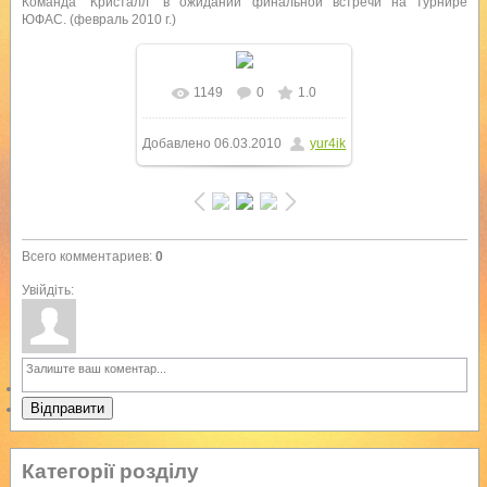
Команда "Кристалл" в ожидании финальной встречи на турнире
ЮФАС. (февраль 2010 г.)
1149
0
1.0
В реальном размере
Добавлено
06.03.2010
yur4ik
1600x1200
/ 189.9Kb
Всего комментариев
:
0
Увійдіть:
Відправити
Категорії розділу