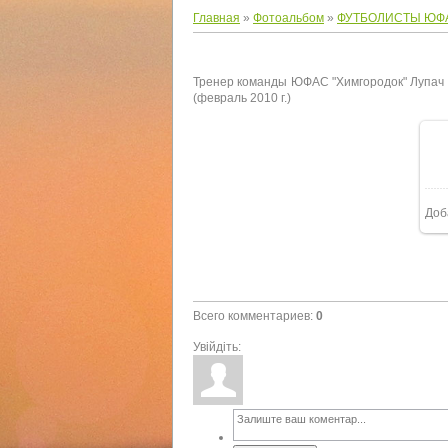
Главная
»
Фотоальбом
»
ФУТБОЛИСТЫ ЮФ
Тренер команды ЮФАС "Химгородок" Лупач В
(февраль 2010 г.)
Доб
Всего комментариев
:
0
Увійдіть: