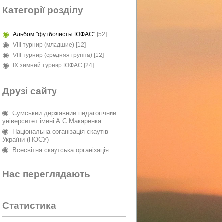
Категорії розділу
Альбом "футболисты ЮФАС"
[52]
VIII турнир (младшие)
[12]
VIII турнир (средняя группа)
[12]
IX зимний турнир ЮФАС
[24]
Друзі сайту
Сумський державний педагогічний
університет імені А.С.Макаренка
Національна організація скаутів
України (НОСУ)
Всесвітня скаутська організація
Нас переглядають
Статистика