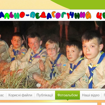
нас
Корисні файли
Публікації
Фотоальбом
Наші відео