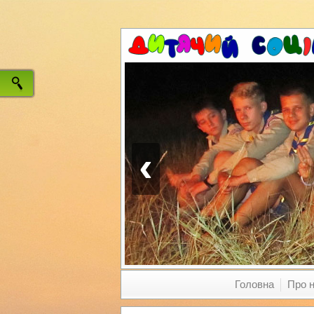
‹
Головна
Про 