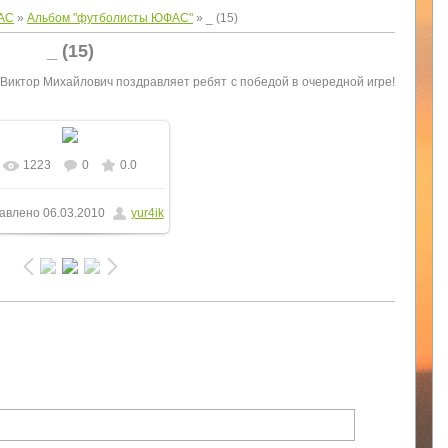
АС
»
Альбом "футболисты ЮФАС"
» _ (15)
_ (15)
иктор Михайлович поздравляет ребят с победой в очередной игре!
1223
0
0.0
В реальном размере
авлено
06.03.2010
yur4ik
1600x1199
/ 207.9Kb