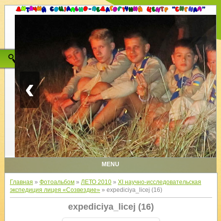
‹
MENU
Главная
»
Фотоальбом
»
ЛЕТО 2010
»
XI научно-исследовательская
экспедиция лицея «Созвездие»
» expediciya_licej (16)
expediciya_licej (16)