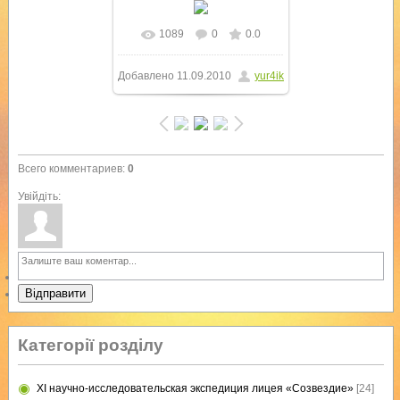
1089
0
0.0
В реальном размере
Добавлено
11.09.2010
yur4ik
1024x768
/ 443.2Kb
Всего комментариев
:
0
Увійдіть:
Відправити
Категорії розділу
XI научно-исследовательская экспедиция лицея «Созвездие»
[24]