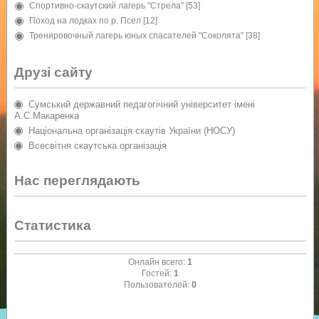
Спортивно-скаутский лагерь "Стрела"
[53]
Поход на лодках по р. Псел
[12]
Тренировочный лагерь юных спасателей "Соколята"
[38]
Друзі сайту
Сумський державний педагогічний університет імені
А.С.Макаренка
Національна організація скаутів України (НОСУ)
Всесвітня скаутська організація
Нас переглядають
Статистика
Онлайн всего:
1
Гостей:
1
Пользователей:
0