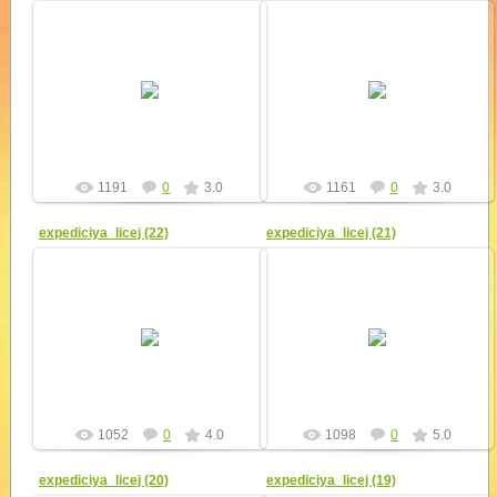
11.09.2010
11.09.2010
Лицеисты "Созвездия"
Защита фантастических
организовали настоящий "Играй-
технических проектов завершает
город", игры в котором и
тринадцатую экспедицию.
оборудование к ним придумали
сами. Перед ...
yur4ik
yur4ik
1191
0
3.0
1161
0
3.0
expediciya_licej (22)
expediciya_licej (21)
11.09.2010
11.09.2010
yur4ik
yur4ik
1052
0
4.0
1098
0
5.0
expediciya_licej (20)
expediciya_licej (19)