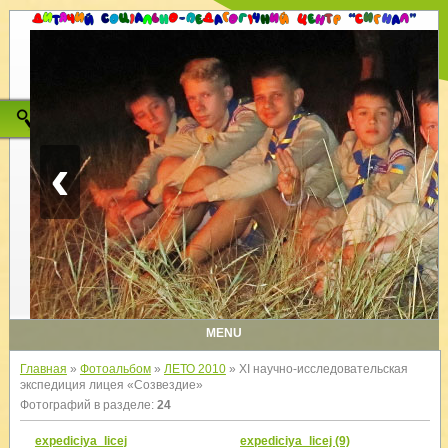
‹
MENU
Главная
»
Фотоальбом
»
ЛЕТО 2010
» XI научно-исследовательская
экспедиция лицея «Созвездие»
Фотографий в разделе
:
24
expediciya_licej
expediciya_licej (9)