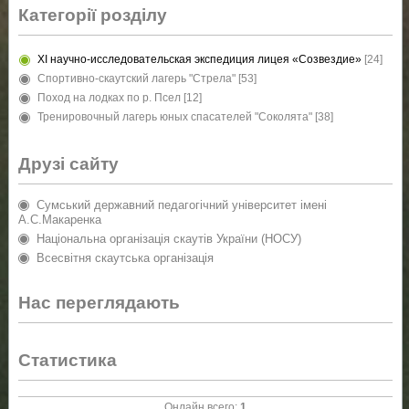
Категорії розділу
XI научно-исследовательская экспедиция лицея «Созвездие»
[24]
Спортивно-скаутский лагерь "Стрела"
[53]
Поход на лодках по р. Псел
[12]
Тренировочный лагерь юных спасателей "Соколята"
[38]
Друзі сайту
Сумський державний педагогічний університет імені
А.С.Макаренка
Національна організація скаутів України (НОСУ)
Всесвітня скаутська організація
Нас переглядають
Статистика
Онлайн всего:
1