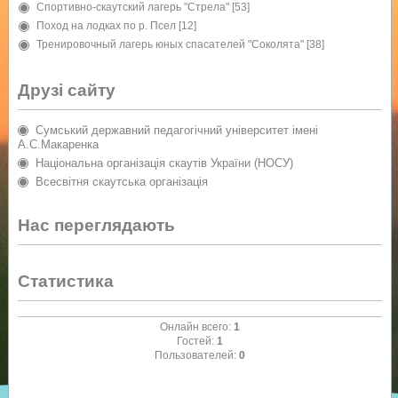
Спортивно-скаутский лагерь "Стрела"
[53]
Поход на лодках по р. Псел
[12]
Тренировочный лагерь юных спасателей "Соколята"
[38]
Друзі сайту
Сумський державний педагогічний університет імені
А.С.Макаренка
Національна організація скаутів України (НОСУ)
Всесвітня скаутська організація
Нас переглядають
Статистика
Онлайн всего:
1
Гостей:
1
Пользователей:
0