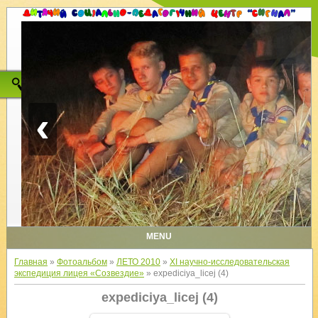
‹
MENU
Главная
»
Фотоальбом
»
ЛЕТО 2010
»
XI научно-исследовательская
экспедиция лицея «Созвездие»
» expediciya_licej (4)
expediciya_licej (4)