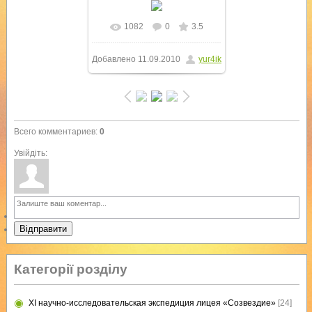
1082
0
3.5
В реальном размере
Добавлено
11.09.2010
yur4ik
1024x768
/ 408.5Kb
Всего комментариев
:
0
Увійдіть:
Відправити
Категорії розділу
XI научно-исследовательская экспедиция лицея «Созвездие»
[24]