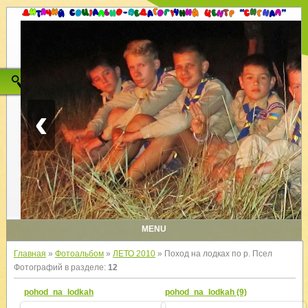
‹
MENU
Главная
»
Фотоальбом
»
ЛЕТО 2010
» Поход на лодках по р. Псел
Фотографий в разделе
:
12
pohod_na_lodkah
pohod_na_lodkah (9)