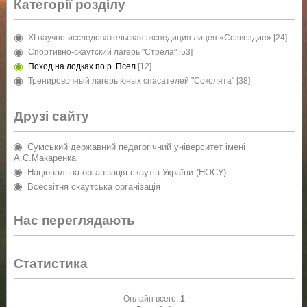
Категорії розділу
XI научно-исследовательская экспедиция лицея «Созвездие»
[24]
Спортивно-скаутский лагерь "Стрела"
[53]
Поход на лодках по р. Псел
[12]
Тренировочный лагерь юных спасателей "Соколята"
[38]
Друзі сайту
Сумський державний педагогічний університет імені
А.С.Макаренка
Національна організація скаутів України (НОСУ)
Всесвітня скаутська організація
Нас переглядають
Статистика
Онлайн всего:
1