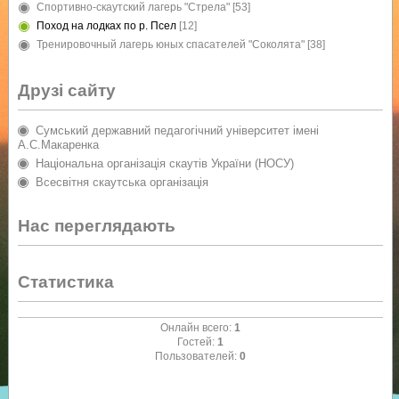
Спортивно-скаутский лагерь "Стрела"
[53]
Поход на лодках по р. Псел
[12]
Тренировочный лагерь юных спасателей "Соколята"
[38]
Друзі сайту
Сумський державний педагогічний університет імені
А.С.Макаренка
Національна організація скаутів України (НОСУ)
Всесвітня скаутська організація
Нас переглядають
Статистика
Онлайн всего:
1
Гостей:
1
Пользователей:
0