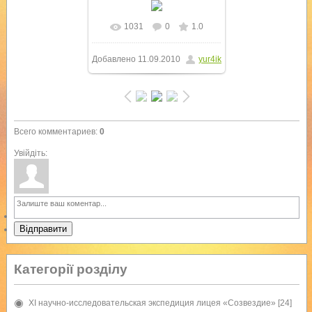
1031
0
1.0
В реальном размере
Добавлено
11.09.2010
yur4ik
1024x768
/ 298.6Kb
Всего комментариев
:
0
Увійдіть:
Відправити
Категорії розділу
XI научно-исследовательская экспедиция лицея «Созвездие»
[24]