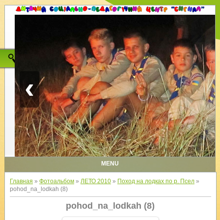
‹
MENU
Главная
»
Фотоальбом
»
ЛЕТО 2010
»
Поход на лодках по р. Псел
»
pohod_na_lodkah (8)
pohod_na_lodkah (8)