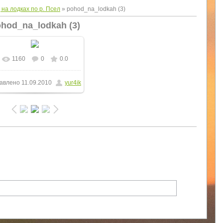
 на лодках по р. Псел
» pohod_na_lodkah (3)
hod_na_lodkah (3)
1160
0
0.0
В реальном размере
авлено
11.09.2010
yur4ik
1024x768
/ 312.6Kb