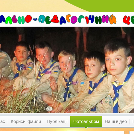
нас
Корисні файли
Публікації
Фотоальбом
Наші відео