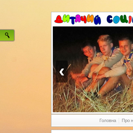
‹
Головна
Про 