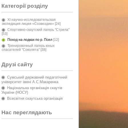
Категорії розділу
XI научно-исследовательская
экспедиция лицея «Созвездие»
[24]
Спортивно-скаутский лагерь "Стрела"
[53]
Поход на лодках по р. Псел
[12]
Тренировочный лагерь юных
спасателей "Соколята"
[38]
Друзі сайту
Сумський державний педагогічний
університет імені А.С.Макаренка
Національна організація скаутів
України (НОСУ)
Всесвітня скаутська організація
Нас переглядають