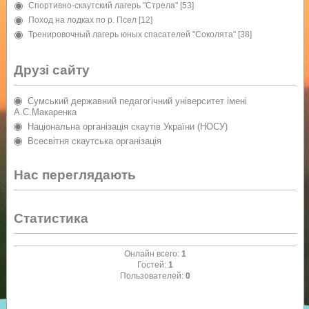
Спортивно-скаутский лагерь "Стрела"
[53]
Поход на лодках по р. Псел
[12]
Тренировочный лагерь юных спасателей "Соколята"
[38]
Друзі сайту
Сумський державний педагогічний університет імені
А.С.Макаренка
Національна організація скаутів України (НОСУ)
Всесвітня скаутська організація
Нас переглядають
Статистика
Онлайн всего:
1
Гостей:
1
Пользователей:
0