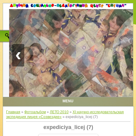
‹
MENU
Главная
»
Фотоальбом
»
ЛЕТО 2010
»
XI научно-исследовательская
экспедиция лицея «Созвездие»
» expediciya_licej (7)
expediciya_licej (7)