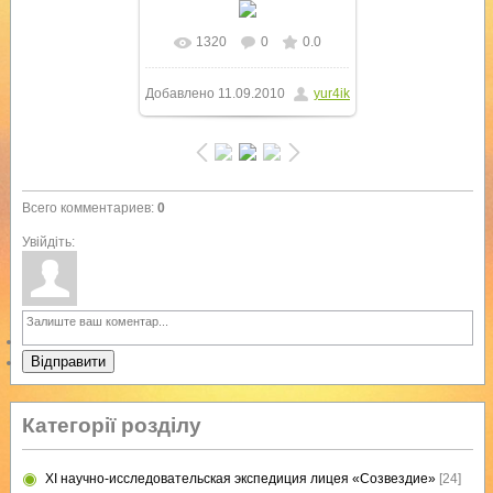
1320
0
0.0
В реальном размере
Добавлено
11.09.2010
yur4ik
768x1024
/ 222.2Kb
Всего комментариев
:
0
Увійдіть:
Відправити
Категорії розділу
XI научно-исследовательская экспедиция лицея «Созвездие»
[24]