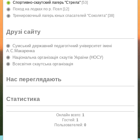
Спортивно-скаутский лагерь "Стрела"
[53]
Поход на лодках по р. Псел
[12]
Тренировочный лагерь юных спасателей "Соколята"
[38]
Друзі сайту
Сумський державний педагогічний університет імені
А.С.Макаренка
Національна організація скаутів України (НОСУ)
Всесвітня скаутська організація
Нас переглядають
Статистика
Онлайн всего:
1
Гостей:
1
Пользователей:
0