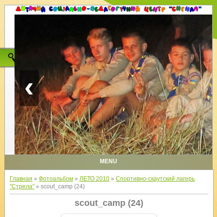
‹
MENU
Главная
»
Фотоальбом
»
ЛЕТО 2010
»
Спортивно-скаутский лагерь
"Стрела"
» scout_camp (24)
scout_camp (24)