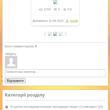
1216
0
0.0
В реальном размере
Добавлено
11.09.2010
yur4ik
1024x768
/ 396.1Kb
Всего комментариев
:
0
Увійдіть:
Відправити
Категорії розділу
XI научно-исследовательская экспедиция лицея «Созвездие»
[24]