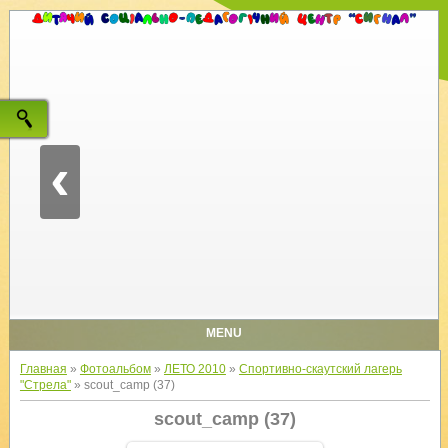
‹
MENU
Главная
»
Фотоальбом
»
ЛЕТО 2010
»
Спортивно-скаутский лагерь
"Стрела"
» scout_camp (37)
scout_camp (37)