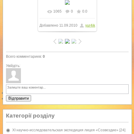
1065
0
0.0
В реальном размере
Добавлено
11.09.2010
yur4ik
768x1024
/ 397.3Kb
Всего комментариев
:
0
Увійдіть:
Відправити
Категорії розділу
XI научно-исследовательская экспедиция лицея «Созвездие»
[24]