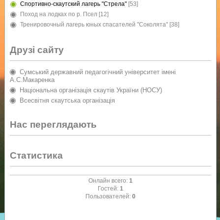
Спортивно-скаутский лагерь "Стрела"
[53]
Поход на лодках по р. Псел
[12]
Тренировочный лагерь юных спасателей "Соколята"
[38]
Друзі сайту
Сумський державний педагогічний університет імені
А.С.Макаренка
Національна організація скаутів України (НОСУ)
Всесвітня скаутська організація
Нас переглядають
Статистика
Онлайн всего:
1
Гостей:
1
Пользователей:
0