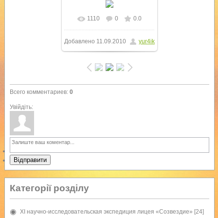
1110
0
0.0
В реальном размере
Добавлено
11.09.2010
yur4ik
1024x768
/ 317.4Kb
Всего комментариев
:
0
Увійдіть:
Відправити
Категорії розділу
XI научно-исследовательская экспедиция лицея «Созвездие»
[24]