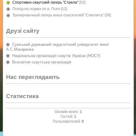
Спортивно-скаутский лагерь "Стрела"
[53]
Поход на лодках по р. Псел
[12]
Тренировочный лагерь юных спасателей "Соколята"
[38]
Друзі сайту
Сумський державний педагогічний університет імені
А.С.Макаренка
Національна організація скаутів України (НОСУ)
Всесвітня скаутська організація
Нас переглядають
Статистика
Онлайн всего:
1
Гостей:
1
Пользователей:
0