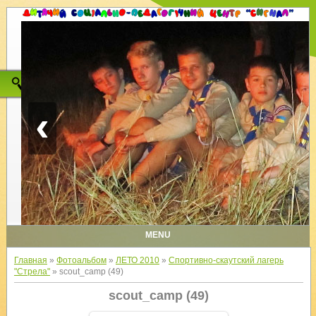
‹
MENU
Главная
»
Фотоальбом
»
ЛЕТО 2010
»
Спортивно-скаутский лагерь
"Стрела"
» scout_camp (49)
scout_camp (49)