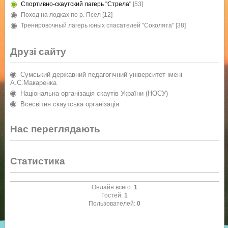
Спортивно-скаутский лагерь "Стрела"
[53]
Поход на лодках по р. Псел
[12]
Тренировочный лагерь юных спасателей "Соколята"
[38]
Друзі сайту
Сумський державний педагогічний університет імені
А.С.Макаренка
Національна організація скаутів України (НОСУ)
Всесвітня скаутська організація
Нас переглядають
Статистика
Онлайн всего:
1
Гостей:
1
Пользователей:
0