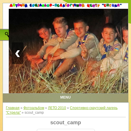
‹
MENU
Главная
»
Фотоальбом
»
ЛЕТО 2010
»
Спортивно-скаутский лагерь
"Стрела"
» scout_camp
scout_camp