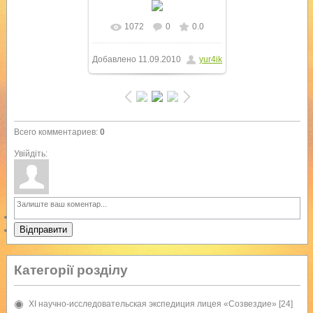
1072
0
0.0
В реальном размере
Добавлено
11.09.2010
yur4ik
1024x768
/ 372.6Kb
Всего комментариев
:
0
Увійдіть:
Відправити
Категорії розділу
XI научно-исследовательская экспедиция лицея «Созвездие»
[24]