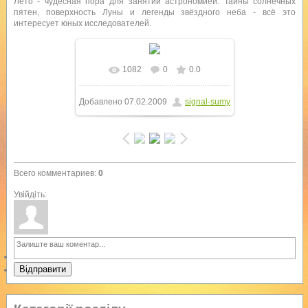
Лето - чудесная пора для занятий астрономией. Тайны солнечных
пятен, поверхность Луны и легенды звёздного неба - всё это
интересует юных исследователей.
1082
0
0.0
Добавлено
07.02.2009
signal-sumy
Всего комментариев
:
0
Увійдіть:
Відправити