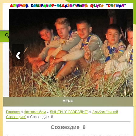
‹
MENU
Главная
»
Фотоальбом
»
ЛИЦЕЙ "СОЗВЕЗДИЕ"
»
Альбом "лицей
Созвездие"
» Созвездие_8
Созвездие_8