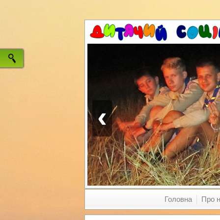
‹
Головна
Про 