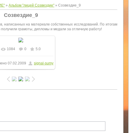
ИЕ"
»
Альбом "лицей Созвездие"
» Созвездие_9
Созвездие_9
в, написанных на материале собственных исследований. По итогам
в получили грамоты, дипломы и медали за отличную работу!
1084
0
5.0
лено
07.02.2009
signal-sumy