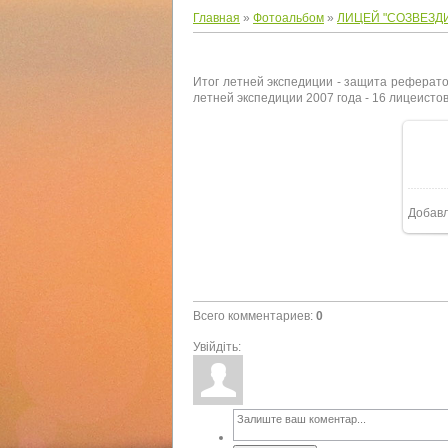
Главная
»
Фотоальбом
»
ЛИЦЕЙ "СОЗВЕЗД
Итог летней экспедиции - защита реферато
летней экспедиции 2007 года - 16 лицеисто
Добав
Всего комментариев
:
0
Увійдіть: