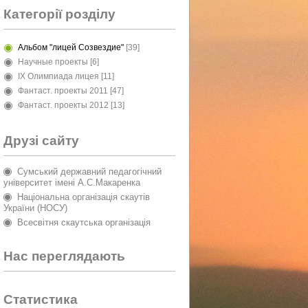
Категорії розділу
Альбом "лицей Созвездие"
[39]
Научные проекты
[6]
IX Олимпиада лицея
[11]
Фантаст. проекты 2011
[47]
Фантаст. проекты 2012
[13]
Друзі сайту
Сумський державний педагогічний
університет імені А.С.Макаренка
Національна організація скаутів
України (НОСУ)
Всесвітня скаутська організація
Нас переглядають
Статистика