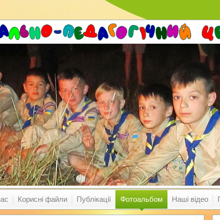
нас
Корисні файли
Публікації
Фотоальбом
Наші відео