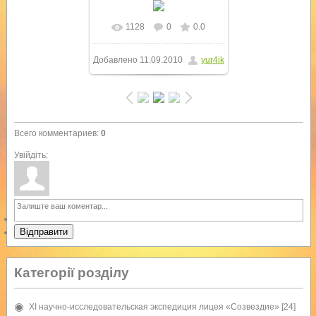
1128
0
0.0
В реальном размере
Добавлено
11.09.2010
yur4ik
1024x768
/ 392.8Kb
Всего комментариев
:
0
Увійдіть:
Відправити
Категорії розділу
XI научно-исследовательская экспедиция лицея «Созвездие»
[24]