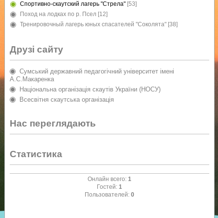
Спортивно-скаутский лагерь "Стрела"
[53]
Поход на лодках по р. Псел
[12]
Тренировочный лагерь юных спасателей "Соколята"
[38]
Друзі сайту
Сумський державний педагогічний університет імені
А.С.Макаренка
Національна організація скаутів України (НОСУ)
Всесвітня скаутська організація
Нас переглядають
Статистика
Онлайн всего:
1
Гостей:
1
Пользователей:
0