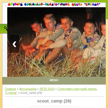
‹
MENU
Главная
»
Фотоальбом
»
ЛЕТО 2010
»
Спортивно-скаутский лагерь
"Стрела"
» scout_camp (29)
scout_camp (29)