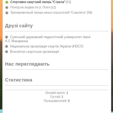
Спортивно-скаутский лагерь "Стрела"
[53]
Поход на лодках по р. Псел
[12]
Тренировочный лагерь юных спасателей "Соколята"
[38]
Друзі сайту
Сумський державний педагогічний університет імені
А.С.Макаренка
Національна організація скаутів України (НОСУ)
Всесвітня скаутська організація
Нас переглядають
Статистика
Онлайн всего:
1
Гостей:
1
Пользователей:
0