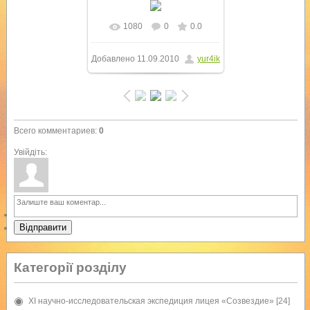
1080
0
0.0
В реальном размере
Добавлено
11.09.2010
yur4ik
1024x768
/ 255.8Kb
Всего комментариев
:
0
Увійдіть:
Відправити
Категорії розділу
XI научно-исследовательская экспедиция лицея «Созвездие»
[24]