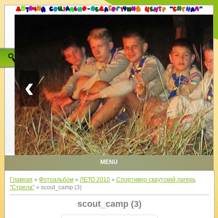
‹
MENU
Главная
»
Фотоальбом
»
ЛЕТО 2010
»
Спортивно-скаутский лагерь
"Стрела"
» scout_camp (3)
scout_camp (3)